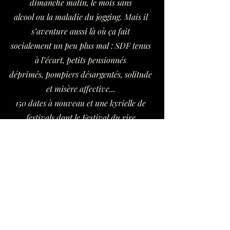
dimanche matin, le mois sans
alcool ou la maladie du jogging. Mais il
s’aventure aussi là où ça fait
socialement un peu plus mal : SDF tenus
à l’écart, petits pensionnés
déprimés, pompiers désargentés, solitude
et misère affective...
150 dates à nouveau et une kyrielle de
festivals dont le Festival du rire
de Rochefort, Paroles d’homme, Namur
is a joke, Namur en mai,
Kirifou Wanze, Poilant Festival,
Profondément drôle,
Zygomaticomaca Wavre…
Et en février dernier, il crée sous la
direction du génie du mouvement